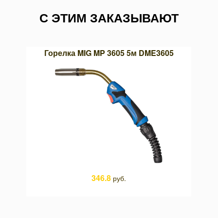
С ЭТИМ ЗАКАЗЫВАЮТ
03х13
Горелка MIG MP 3605 5м DME3605
Со
346.8
руб.