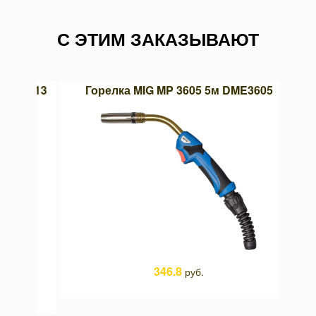
С ЭТИМ ЗАКАЗЫВАЮТ
03х13
Горелка MIG MP 3605 5м DME3605
Со
346.8
руб.