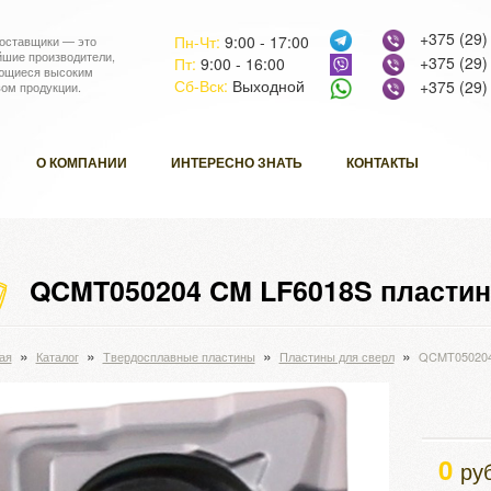
+375 (29)
Пн-Чт:
9:00 - 17:00
оставщики — это
йшие производители,
+375 (29)
Пт:
9:00 - 16:00
ющиеся высоким
Сб-Вск:
Выходной
+375 (29)
вом продукции.
О КОМПАНИИ
ИНТЕРЕСНО ЗНАТЬ
КОНТАКТЫ
QCMT050204 CM LF6018S пластина
»
»
»
»
ая
Каталог
Твердосплавные пластины
Пластины для сверл
QCMT050204 
0
ру