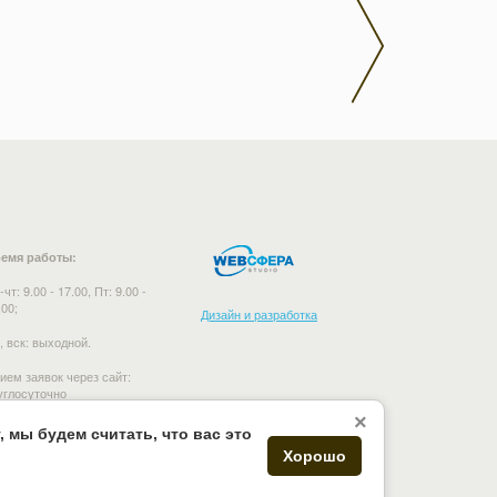
емя работы:
-чт: 9.00 - 17.00, Пт: 9.00 -
.00;
Дизайн и разработка
, вск: выходной.
ием заявок через сайт:
углосуточно
×
 мы будем считать, что вас это
Хорошо