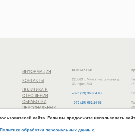
КОНТАКТЫ:
Вр
ИНФОРМАЦИЯ
220063 г. Минск, ул. Брикета д.
Пн
КОНТАКТЫ
33, офис 303
16
ПОЛИТИКА В
+375 (29) 368 04 68
Сб
ОТНОШЕНИИ
ОБРАБОТКИ
+375 (29) 682 24 68
Пр
кр
ПЕРСОНАЛЬНЫХ
+375 (29) 368 24 68
ДАННЫХ
ользователей сайта. Если вы продолжите использовать сайт,
e-mail:
vdmn12@mail.ru
Политике обработки персональных данных.