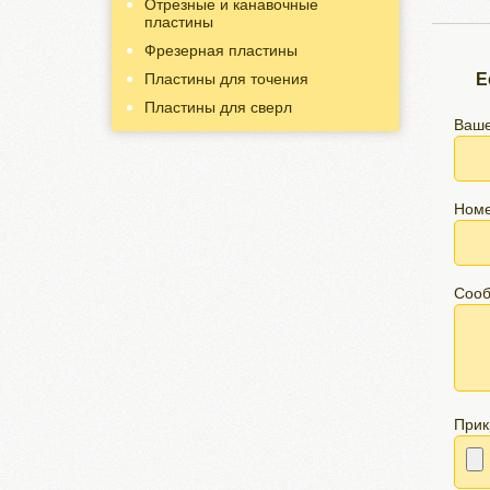
Отрезные и канавочные
пластины
Фрезерная пластины
Пластины для точения
Е
Пластины для сверл
Ваше
Номе
Соо
Прик