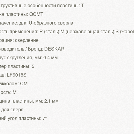
труктивные особенности пластины: T
ка пластины: QCMT
ачение: для U-образного сверла
сть применения: P (сталь);M (нержавеющая сталь);S (жар
рация: сверление
изводитель / Бренд: DESKAR
ус скругления, мм: 0.4 мм
ер пластины: 5
ав: LF6018S
ужколом: CM
ость: M
ина пластины, мм: 2.1 мм
 для сверл
ий угол пластины: 7°