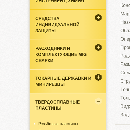
ИНСТРУМЕНТ, ХИМИЯ
Конс
Мар
СРЕДСТВА
Назн
ИНДИВИДУАЛЬНОЙ
Обла
ЗАЩИТЫ
Опе
Про
РАСХОДНИКИ И
КОМПЛЕКТУЮЩИЕ MIG
Ради
СВАРКИ
Разм
Спл
ТОКАРНЫЕ ДЕРЖАВКИ И
Стр
МИНИРЕЗЦЫ
Точн
Толщ
ТВЕРДОСПЛАВНЫЕ
Вид:
ПЛАСТИНЫ
Задн
Резьбовые пластины