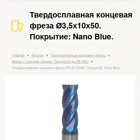
Твердосплавная концевая
фреза Ø3,5х10х50.
Покрытие: Nano Blue.
»
»
»
Главная
Каталог
Твердосплавные концевые фрезы
»
Фрезы с плоским торцем. Твердость до 65 HRC
Твердосплавная концевая фреза Ø3,5х10х50. Покрытие: Nano Blue.