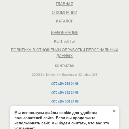
ГЛАВНАЯ
О КОМПАНИИ
КАТАЛОГ
ИНФОРМАЦИЯ
КОНТАКТЫ
ПОЛИТИКА В ОТНОШЕНИИ ОБРАБОТКИ ПЕРСОНАЛЬНЫХ
ДАННЫХ
КОНТАКТЫ:
220063 г. Минск, ул. Брикета д. 33, офис 303
+375 (29) 368 04 68
+375 (29) 682 24 68
+375 (29) 368 24 68
e-mail:
vdmn12@mail.ru
×
Мы используем файлы cookie для удобства
пользователей сайта. Если вы продолжите
Время работы:
использовать сайт, мы будем считать, что вас это
Пн-чт: 9.00 - 17.00, Пт: 9.00 - 16.00;
устраивает.