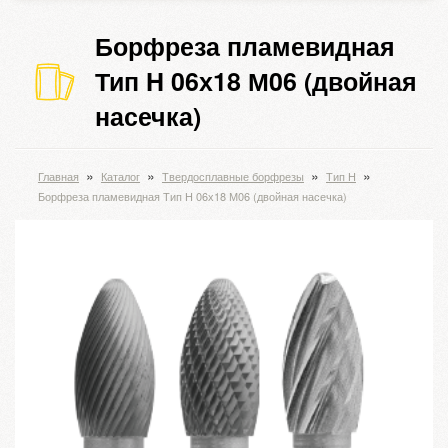
Борфреза пламевидная
Тип H 06х18 М06 (двойная
насечка)
»
»
»
»
Главная
Каталог
Твердосплавные борфрезы
Тип H
Борфреза пламевидная Тип H 06х18 М06 (двойная насечка)