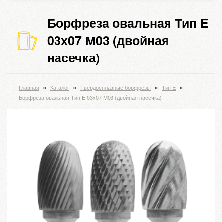
Борфреза овальная Тип E
03х07 М03 (двойная
насечка)
»
»
»
»
Главная
Каталог
Твердосплавные борфрезы
Тип E
Борфреза овальная Тип E 03х07 М03 (двойная насечка)