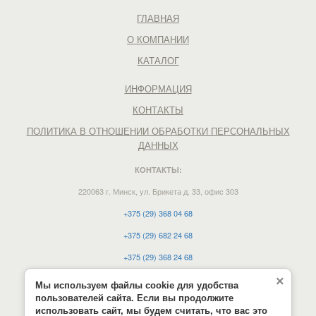
ГЛАВНАЯ
О КОМПАНИИ
КАТАЛОГ
ИНФОРМАЦИЯ
КОНТАКТЫ
ПОЛИТИКА В ОТНОШЕНИИ ОБРАБОТКИ ПЕРСОНАЛЬНЫХ
ДАННЫХ
КОНТАКТЫ:
220063 г. Минск, ул. Брикета д. 33, офис 303
+375 (29) 368 04 68
+375 (29) 682 24 68
+375 (29) 368 24 68
e-mail:
vdmn12@mail.ru
×
Мы используем файлы cookie для удобства
пользователей сайта. Если вы продолжите
Время работы:
использовать сайт, мы будем считать, что вас это