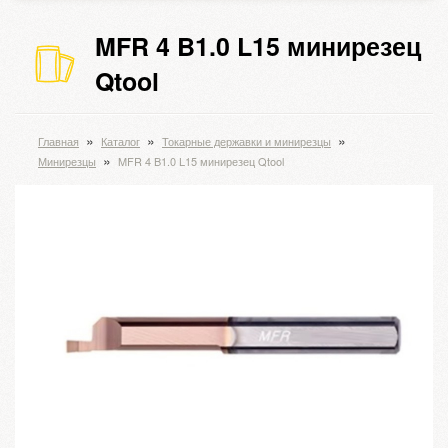
MFR 4 B1.0 L15 минирезец
Qtool
»
»
»
Главная
Каталог
Токарные державки и минирезцы
»
Минирезцы
MFR 4 B1.0 L15 минирезец Qtool