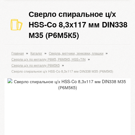
Сверло спиральное ц/х
HSS-Co 8,3х117 мм DIN338
М35 (Р6М5К5)
»
»
»
Главная
Каталог
Cверла, метчики, зенковки, плашки
»
Сверла ц/х по металлу Р6М5, Р6М5К5, HSS+TIN
»
Сверла ц/х по металлу Р6М5К5
Сверло спиральное ц/х HSS-Co 8,3х117 мм DIN338 М35 (Р6М5К5)