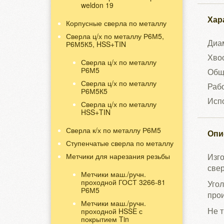
weldon 19
Хар
Корпусные сверла по металлу
Сверла ц/х по металлу Р6М5,
Диам
Р6М5К5, HSS+TIN
Хвос
Сверла ц/х по металлу
Р6М5
Общ
Сверла ц/х по металлу
Рабо
Р6М5К5
Испо
Сверла ц/х по металлу
HSS+TIN
Сверла к/х по металлу Р6М5
Опи
Ступенчатые сверла по металлу
Метчики для нарезания резьбы
Изго
свер
Метчики маш./ручн.
проходной ГОСТ 3266-81
Уго
Р6М5
прои
Метчики маш./ручн.
Не т
проходной HSSE с
покрытием Tin