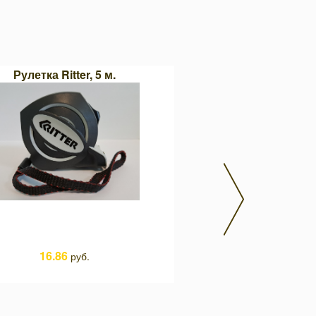
Рулетка Ritter, 5 м.
Чашечная щетка d.75 м
стальной проволок
16.86
руб.
12.43
руб.