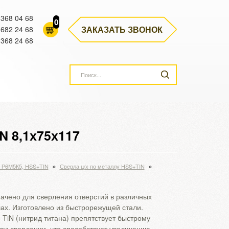
 368 04 68
0
ЗАКАЗАТЬ ЗВОНОК
 682 24 68
 368 24 68
N 8,1х75х117
»
»
, Р6М5К5, HSS+TIN
Сверла ц/х по металлу HSS+TIN
ачено для сверления отверстий в различных
ах. Изготовлено из быстрорежущей стали.
 TiN (нитрид титана) препятствует быстрому
при сверлении, что способствует увеличению