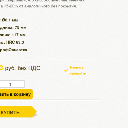
на 15-20% от аналогичного без покрытия.
 Ø8,1 мм
длина: 75 мм
лина: 117 мм
ь: HRC 63,3
ПрофОснастка
53
руб. без НДС
Наличие
уточняйте
вить в корзину
КУПИТЬ