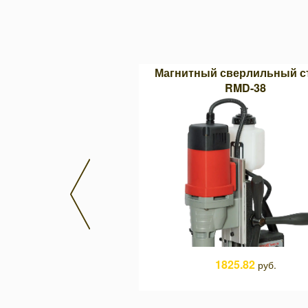
параболическая Тип F
Магнитный сверлильный с
3 (двойная насечка)
RMD-38
9.86
1825.82
руб.
руб.