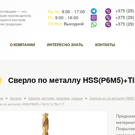
+375 (29)
Пн-Чт:
9:00 - 17:00
оставщики — это
йшие производители,
+375 (29)
Пт:
9:00 - 16:00
ющиеся высоким
Сб-Вск:
Выходной
+375 (29)
вом продукции.
О КОМПАНИИ
ИНТЕРЕСНО ЗНАТЬ
КОНТАКТЫ
Сверло по металлу HSS(Р6М5)+Ti
»
»
»
ая
Каталог
Cверла, метчики, зенковки, плашки
Сверла ц/х по металлу Р6М5
о по металлу HSS(Р6М5)+TiN 8,1х75х117
Предназн
материал
Покрытие
нагреву 