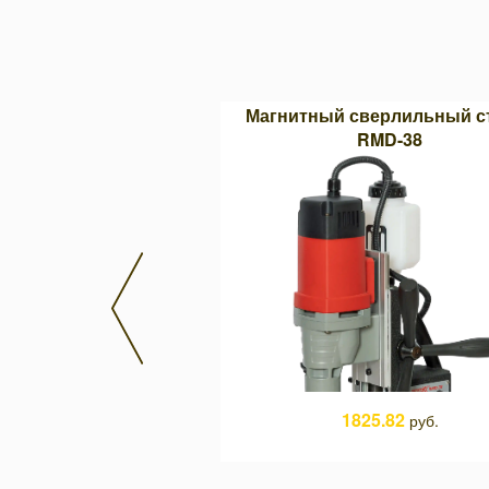
параболическая Тип F
Магнитный сверлильный с
3 (двойная насечка)
RMD-38
9.86
1825.82
руб.
руб.