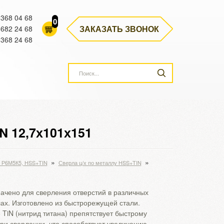
 368 04 68
0
ЗАКАЗАТЬ ЗВОНОК
 682 24 68
 368 24 68
N 12,7х101х151
»
»
, Р6М5К5, HSS+TIN
Сверла ц/х по металлу HSS+TIN
ачено для сверления отверстий в различных
ах. Изготовлено из быстрорежущей стали.
 TiN (нитрид титана) препятствует быстрому
при сверлении, что способствует увеличению