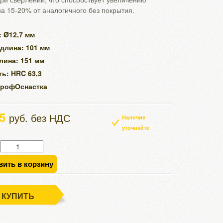
на 15-20% от аналогичного без покрытия.
 Ø12,7 мм
длина: 101 мм
лина: 151 мм
ь: HRC 63,3
ПрофОснастка
25
руб. без НДС
Наличие
уточняйте
вить в корзину
КУПИТЬ