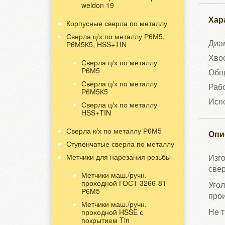
weldon 19
Хар
Корпусные сверла по металлу
Сверла ц/х по металлу Р6М5,
Диам
Р6М5К5, HSS+TIN
Хвос
Сверла ц/х по металлу
Р6М5
Общ
Сверла ц/х по металлу
Рабо
Р6М5К5
Испо
Сверла ц/х по металлу
HSS+TIN
Сверла к/х по металлу Р6М5
Опи
Ступенчатые сверла по металлу
Метчики для нарезания резьбы
Изго
свер
Метчики маш./ручн.
проходной ГОСТ 3266-81
Уго
Р6М5
прои
Метчики маш./ручн.
Не т
проходной HSSE с
покрытием Tin