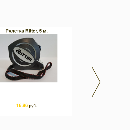
Рулетка Ritter, 5 м.
Чашечная щетка d.75 м
стальной проволок
16.86
руб.
12.43
руб.