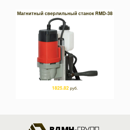
03х13
Магнитный сверлильный станок RMD-38
Кру
1825.82
руб.