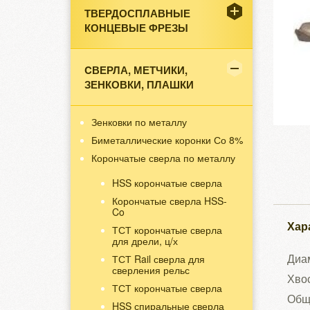
ТВЕРДОСПЛАВНЫЕ
КОНЦЕВЫЕ ФРЕЗЫ
CВЕРЛА, МЕТЧИКИ,
ЗЕНКОВКИ, ПЛАШКИ
Зенковки по металлу
Биметаллические коронки Со 8%
Корончатые сверла по металлу
HSS корончатые сверла
Корончатые сверла HSS-
Co
Хар
ТСТ корончатые сверла
для дрели, ц/х
Диам
ТСТ Rail сверла для
сверления рельс
Хвос
ТСТ корончатые сверла
Общ
HSS спиральные сверла