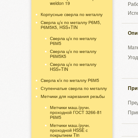
weldon 19
Рабо
Исп
Корпусные сверла по металлу
Сверла ц/х по металлу Р6М5,
Р6М5К5, HSS+TIN
Опи
Сверла ц/х по металлу
Р6М5
Мат
Сверла ц/х по металлу
Р6М5К5
Угод
Сверла ц/х по металлу
HSS+TIN
Сверла к/х по металлу Р6М5
При
Ступенчатые сверла по металлу
Метчики для нарезания резьбы
Пред
Метчики маш./ручн.
Прим
проходной ГОСТ 3266-81
Р6М5
Метчики маш./ручн.
проходной HSSE с
покрытием Tin