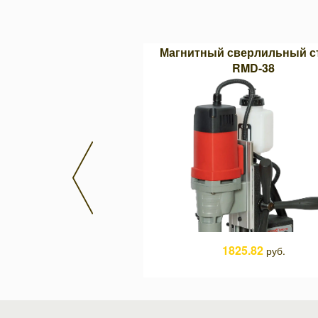
параболическая Тип F
Магнитный сверлильный с
3 (двойная насечка)
RMD-38
9.86
1825.82
руб.
руб.