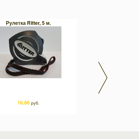
Рулетка Ritter, 5 м.
Чашечная щетка d.75 м
стальной проволок
16.86
руб.
12.43
руб.