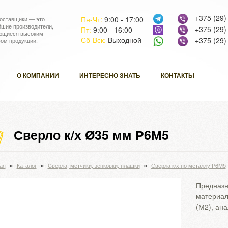
+375 (29)
Пн-Чт:
9:00 - 17:00
оставщики — это
йшие производители,
+375 (29)
Пт:
9:00 - 16:00
ющиеся высоким
Сб-Вск:
Выходной
+375 (29)
вом продукции.
О КОМПАНИИ
ИНТЕРЕСНО ЗНАТЬ
КОНТАКТЫ
Сверло к/х Ø35 мм Р6М5
»
»
»
ая
Каталог
Cверла, метчики, зенковки, плашки
Сверла к/х по металлу Р6М5
Предназн
материал
(М2), ан