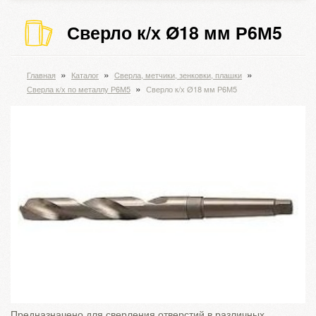
Сверло к/х Ø18 мм Р6М5
»
»
»
Главная
Каталог
Cверла, метчики, зенковки, плашки
»
Сверла к/х по металлу Р6М5
Сверло к/х Ø18 мм Р6М5
Предназначено для сверления отверстий в различных