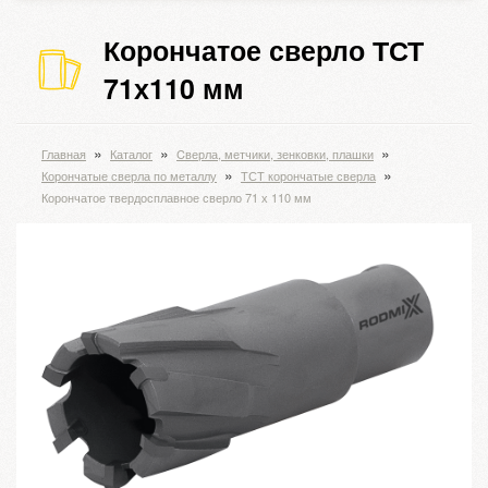
Корончатое сверло ТСТ
71х110 мм
»
»
»
Главная
Каталог
Cверла, метчики, зенковки, плашки
»
»
Корончатые сверла по металлу
ТСТ корончатые сверла
Корончатое твердосплавное сверло 71 х 110 мм