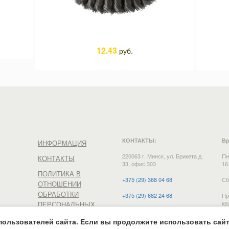
12.43
руб.
КОНТАКТЫ:
Вр
ИНФОРМАЦИЯ
220063 г. Минск, ул. Брикета д.
Пн
КОНТАКТЫ
33, офис 303
16
ПОЛИТИКА В
+375 (29) 368 04 68
Сб
ОТНОШЕНИИ
ОБРАБОТКИ
+375 (29) 682 24 68
Пр
кр
ПЕРСОНАЛЬНЫХ
+375 (29) 368 24 68
ДАННЫХ
ользователей сайта. Если вы продолжите использовать сайт,
e-mail:
vdmn12@mail.ru