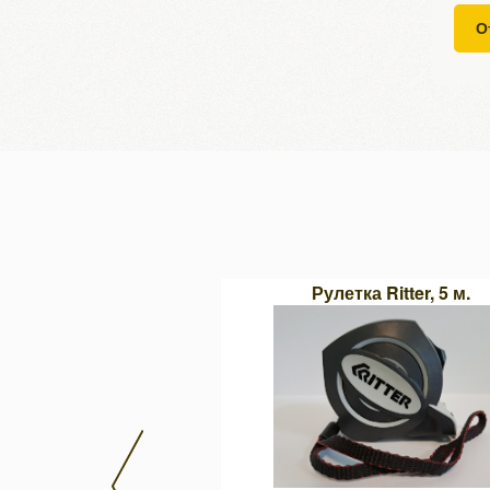
О
 сверлильный станок
Рулетка Ritter, 5 м.
RMD-38