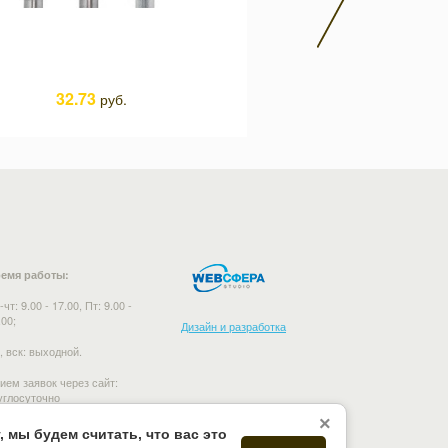
32.73
275.1
руб.
руб.
емя работы:
-чт: 9.00 - 17.00, Пт: 9.00 -
.00;
Дизайн и разработка
, вск: выходной.
ием заявок через сайт:
углосуточно
×
 мы будем считать, что вас это