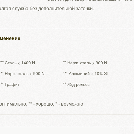
олгая служба без дополнительной заточки.
менение
*** Сталь < 1400 N
** Нерж. сталь > 900 N
*** Нарж. сталь < 900 N
*** Алюминий < 10% Si
*** Графит
** Ж/д рельсы
- оптимально, ** - хорошо, * - возможно