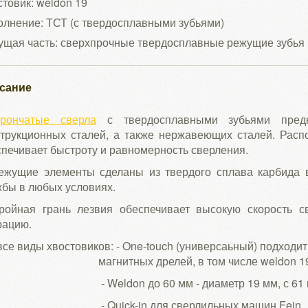
товик: weldon 19
лнение: ТСТ (с твердосплавными зубьями)
ущая часть: сверхпрочные твердосплавные режущие зубья
сание
орончатые сверла
с твердосплавными зубьями предн
струкционных сталей, а также нержавеющих сталей. Расп
печивает быстроту и равномерность сверления.
Режущие элементы сделаны из твердого сплава карбида в
бы в любых условиях.
Тройная грань лезвия обеспечивает высокую скорость 
рацию.
Ввсе виды хвостовиков: - One-touch (универсаьный
гнитных дрелей, в том числе weldon 19
eldon до 60 мм - диаметр 19 мм, с 61 мм - 
Quick-in для сверлильных машин Fein.