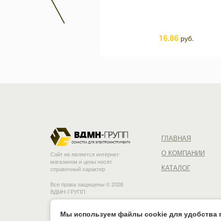
16.86
руб.
1825.82
руб.
ГЛАВНАЯ
О КОМПАНИИ
Сайт не является интернет-
магазином и цены носят
КАТАЛОГ
справочный характер
Все права защищены © 2026
ВДМН-ГРУПП
Мы используем файлы cookie для удобства п