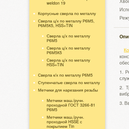
Хвос
weldon 19
Испо
Корпусные сверла по металлу
Реж
Сверла ц/х по металлу Р6М5,
Р6М5К5, HSS+TIN
Сверла ц/х по металлу
Опи
Р6М5
Сверла ц/х по металлу
К
Р6М5К5
кон
Сверла ц/х по металлу
обес
HSS+TIN
1. 
Сверла к/х по металлу Р6М5
служ
Ступенчатые сверла по металлу
2. 
Метчики для нарезания резьбы
виб
Метчики маш./ручн.
3. 
проходной ГОСТ 3266-81
ма
Р6М5
Метчики маш./ручн.
- W
проходной HSSE с
покрытием Tin
- 