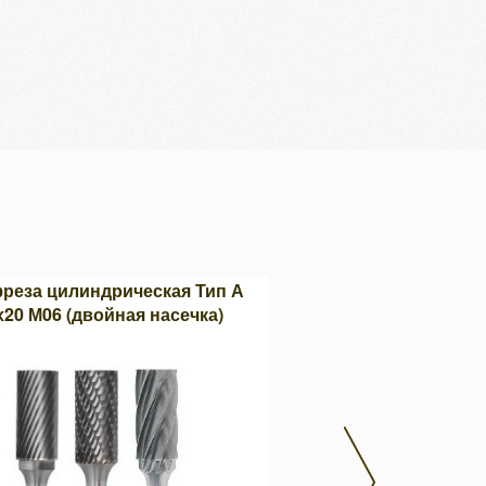
реза цилиндрическая Тип А
Прямошлифовальная м
х20 М06 (двойная насечка)
RG-700