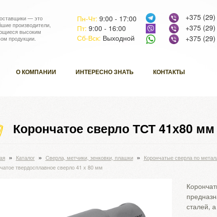
+375 (29)
Пн-Чт:
9:00 - 17:00
оставщики — это
йшие производители,
+375 (29)
Пт:
9:00 - 16:00
ющиеся высоким
Сб-Вск:
Выходной
+375 (29)
вом продукции.
О КОМПАНИИ
ИНТЕРЕСНО ЗНАТЬ
КОНТАКТЫ
Корончатое сверло ТСТ 41х80 мм
»
»
»
ая
Каталог
Cверла, метчики, зенковки, плашки
Корончатые сверла по метал
чатое твердосплавное сверло 41 х 80 мм
Корончат
предназн
сталей, 