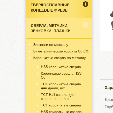
ТВЕРДОСПЛАВНЫЕ
КОНЦЕВЫЕ ФРЕЗЫ
CВЕРЛА, МЕТЧИКИ,
ЗЕНКОВКИ, ПЛАШКИ
Зенковки по металлу
Биметаллические коронки Со 8%
Корончатые сверла по металлу
HSS корончатые сверла
Корончатые сверла HSS-
Co
ТСТ корончатые сверла
Хар
для дрели, ц/х
ТСТ Rail сверла для
сверления рельс
Диам
ТСТ корончатые сверла
Глуб
HSS спиральные сверла