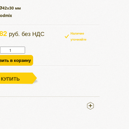
 Ø42х30 мм
Rodmix
.82
руб. без НДС
Наличие
уточняйте
вить в корзину
КУПИТЬ