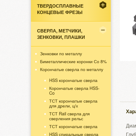
ТВЕРДОСПЛАВНЫЕ
КОНЦЕВЫЕ ФРЕЗЫ
CВЕРЛА, МЕТЧИКИ,
ЗЕНКОВКИ, ПЛАШКИ
Зенковки по металлу
Биметаллические коронки Со 8%
Корончатые сверла по металлу
HSS корончатые сверла
Корончатые сверла HSS-
Co
ТСТ корончатые сверла
для дрели, ц/х
Хар
ТСТ Rail сверла для
сверления рельс
Диам
ТСТ корончатые сверла
Глуб
HSS спиральные сверла