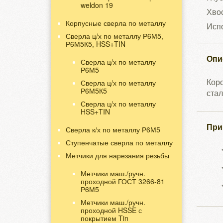
weldon 19
Хвос
Корпусные сверла по металлу
Исп
Сверла ц/х по металлу Р6М5,
Р6М5К5, HSS+TIN
Опи
Сверла ц/х по металлу
Р6М5
Кор
Сверла ц/х по металлу
Р6М5К5
стал
Сверла ц/х по металлу
HSS+TIN
При
Сверла к/х по металлу Р6М5
Ступенчатые сверла по металлу
Метчики для нарезания резьбы
Метчики маш./ручн.
проходной ГОСТ 3266-81
Р6М5
Метчики маш./ручн.
проходной HSSE с
покрытием Tin