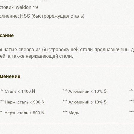
товик: weldon 19
олнение: HSS (быстрорежущая сталь)
сание
ончатые сверла из быстрорежущей стали предназначены д
ей, а также нержавеющей стали.
менение
*** Сталь < 1400 N
*** Алюминий < 10% Si
**
*** Нерж. сталь < 900 N
*** Алюминий > 10% Si
**
** Нерж. сталь > 900 N
*** Медь
**