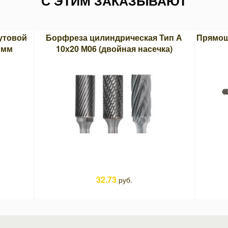
С ЭТИМ ЗАКАЗЫВАЮТ
гутовой
Борфреза цилиндрическая Тип А
Прямош
 мм
10х20 М06 (двойная насечка)
32.73
руб.