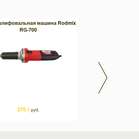
лифовальная машина Rodmix
Круг для болгарки Knigh
RG-700
22,2 мм
275.1
0
руб.
руб.