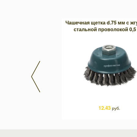
тка Ritter, 5 м.
Чашечная щетка d.75 мм с ж
стальной проволокой 0,5
16.86
руб.
12.43
руб.