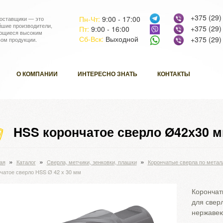
+375 (29)
Пн-Чт:
9:00 - 17:00
оставщики — это
йшие производители,
+375 (29)
Пт:
9:00 - 16:00
ющиеся высоким
Сб-Вск:
Выходной
+375 (29)
вом продукции.
О КОМПАНИИ
ИНТЕРЕСНО ЗНАТЬ
КОНТАКТЫ
HSS корончатое сверло Ø42х30 
»
»
»
ая
Каталог
Cверла, метчики, зенковки, плашки
Корончатые сверла по метал
чатое сверло HSS Ø 42 х 30 мм
Корончат
для свер
нержавею