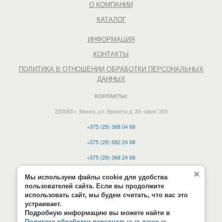
О КОМПАНИИ
КАТАЛОГ
ИНФОРМАЦИЯ
КОНТАКТЫ
ПОЛИТИКА В ОТНОШЕНИИ ОБРАБОТКИ ПЕРСОНАЛЬНЫХ
ДАННЫХ
КОНТАКТЫ:
220063 г. Минск, ул. Брикета д. 33, офис 303
+375 (29) 368 04 68
+375 (29) 682 24 68
+375 (29) 368 24 68
e-mail:
vdmn12@mail.ru
×
Мы используем файлы cookie для удобства
пользователей сайта. Если вы продолжите
Время работы:
использовать сайт, мы будем считать, что вас это
Пн-чт: 9.00 - 17.00, Пт: 9.00 - 16.00;
устраивает.
Подробную информацию вы можете найти в
Сб, вск: выходной.
Политике обработки персональных данных.